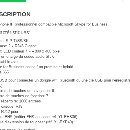
SCRIPTION
phone IP professionnel compatible Microsoft Skype for Business.
actéristiques:
le: SIP-T48S/SK
face: 2 x RJ45 Gigabit
: LCD couleur 7 » – 800 x 400 pixel
e en charge du codec audio SILK
atible avec:
 for Business online / on-premise et hybrid
e 365
USB pour connecter un dongle wifi, bluetooth ou une clé USB pour l’enregistr
s)
res de touches de navigation: 6
re de touches de fonction: 7
e répertoire: 1000 entrées
e casque: RJ9
 RJ12 pour :
le EHS (boîtier EHS optionnel réf. YL-EHS36)
le d’extension de touches* (réf. YL-EXP40)