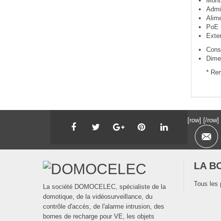
Mont
Admin
Alime
PoE (
Exter
Cons
Dime
* Rem
[row]
[/row]
LA B
Tous les 
La société DOMOCELEC, spécialiste de la
domotique, de la vidéosurveillance, du
contrôle d'accès, de l'alarme intrusion, des
bornes de recharge pour VE, les objets