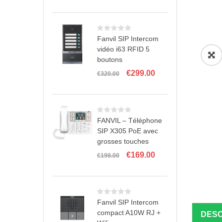
initial
actuel
était :
est :
€235.00.
€189.00.
Fanvil SIP Intercom
vidéo i63 RFID 5
boutons
Le
Le
€
299.00
€
320.00
prix
prix
initial
actuel
était :
est :
€320.00.
€299.00.
FANVIL – Téléphone
SIP X305 PoE avec
grosses touches
Le
Le
€
169.00
€
198.00
prix
prix
initial
actuel
était :
est :
€198.00.
€169.00.
Fanvil SIP Intercom
compact A10W RJ +
DESC