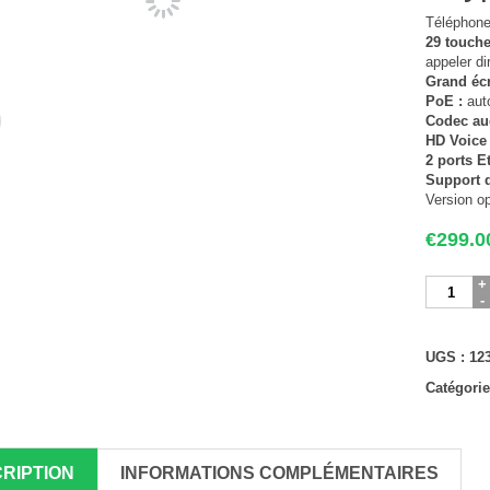
Téléphone
29 touch
appeler d
Grand écr
PoE :
auto
Codec au
HD Voice 
2 ports E
Support 
Version o
€
299.0
quantité
de
Téléphon
T48S
UGS :
12
uniqueme
pour
Catégorie
Skype
RIPTION
INFORMATIONS COMPLÉMENTAIRES