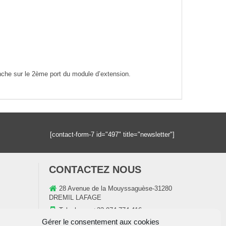
anche sur le 2ème port du module d’extension.
[contact-form-7 id="497" title="newsletter"]
CONTACTEZ NOUS
28 Avenue de la Mouyssaguèse-31280
DREMIL LAFAGE
Telephone:
+33 974 774 416
Gérer le consentement aux cookies
E-mail:
contact@domocelec.com