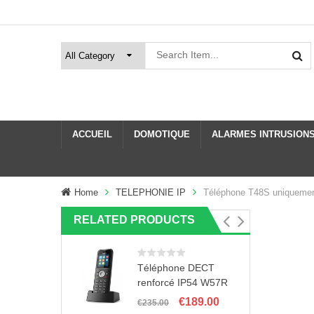
ACCUEIL
DOMOTIQUE
ALARMES INTRUSION
Home
TELEPHONIE IP
Téléphone T48S uniquemen
RELATED PRODUCTS
Téléphone DECT
renforcé IP54 W57R
Le
Le
€
189.00
€
235.00
prix
prix