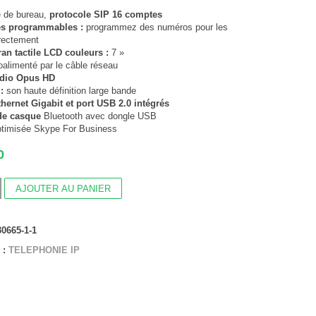
 de bureau,
protocole SIP
16 comptes
es programmables :
programmez des numéros pour les
irectement
an tactile LCD couleurs :
7 »
alimenté par le câble réseau
dio Opus HD
:
son haute définition large bande
thernet Gigabit et port USB 2.0 intégrés
de casque
Bluetooth avec dongle USB
ptimisée Skype For Business
0
AJOUTER AU PANIER
e
30665-1-1
nt
 :
TELEPHONIE IP