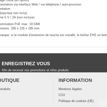
age mural (en option)
istration via interface Web / via téléphone / auto-provision
ntation:
injecteur non inclu)
ne 5 V / 2A (non incluse)
ommation PoE max: 10.54W
nsions: 266 x 226 x 185 mm
arque: si le module d’extension de touche est installé, le boîtier EHS se br
ENREGISTREZ VOUS
Afin de recevoir nos promotions et infos produits
OUTIQUE
INFORMATION
produits
Mentions légales
CGV
Politique de cookies (UE)