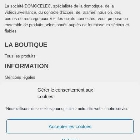
La société DOMOCELEC, spécialiste de la domotique, de la
vidéosurveillance, du contrôle d'accès, de l'alarme intrusion, des
bornes de recharge pour VE, les objets connectés, vous propose un
ensemble de produits sélectionnés auprès de fournisseurs sérieux et
fiables
LA BOUTIQUE
Tous les produits
INFORMATION
Mentions légales
CGV
Gérer le consentement aux
Politique de cookies (UE)
cookies
CONTACTEZ NOUS
Nous utilisons des cookies pour optimiser notre site web et notre service.
28 Avenue de la Mouyssaguèse-31280 DREMIL LAFAGE
Telephone:
+33 974 774 416
Accepter les cookies
E-mail:
contact@domocelec.com