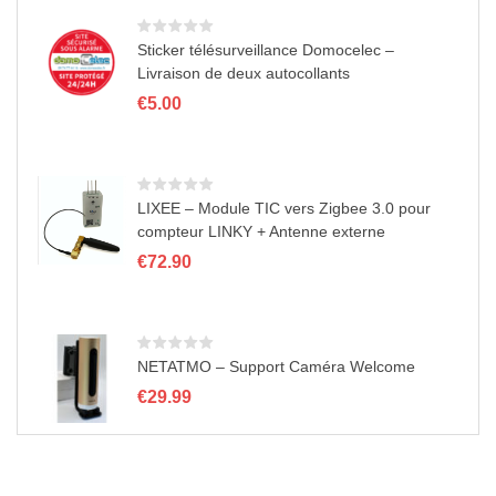
€48.00
n
à
€89.10
Sticker télésurveillance Domocelec –
Livraison de deux autocollants
€
5.00
LIXEE – Module TIC vers Zigbee 3.0 pour
compteur LINKY + Antenne externe
€
72.90
NETATMO – Support Caméra Welcome
€
29.99