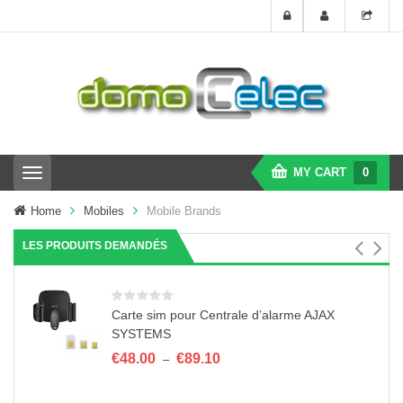
MY CART
0
T
o
g
Home
Mobiles
Mobile Brands
g
l
LES PRODUITS DEMANDÉS
e
n
a
v
Carte sim pour Centrale d’alarme AJAX
i
SYSTEMS
g
a
Plage
€
48.00
€
89.10
–
t
de
i
prix :
o