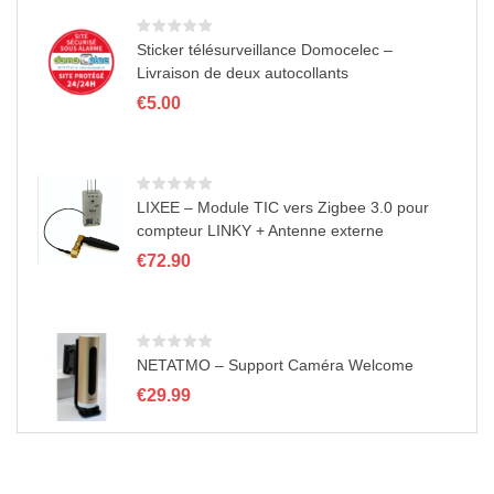
€48.00
n
à
€89.10
Sticker télésurveillance Domocelec –
Livraison de deux autocollants
€
5.00
LIXEE – Module TIC vers Zigbee 3.0 pour
compteur LINKY + Antenne externe
€
72.90
NETATMO – Support Caméra Welcome
€
29.99