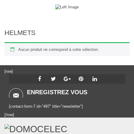
HELMETS
Aucun produit ne correspond à votre sélection.
[row]
ENREGISTREZ VOUS
[contact-form-7 id="497" title="newsletter"]
[/row]