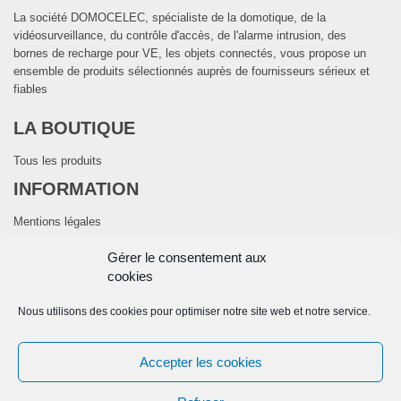
La société DOMOCELEC, spécialiste de la domotique, de la
vidéosurveillance, du contrôle d'accès, de l'alarme intrusion, des
bornes de recharge pour VE, les objets connectés, vous propose un
ensemble de produits sélectionnés auprès de fournisseurs sérieux et
fiables
LA BOUTIQUE
Tous les produits
INFORMATION
Mentions légales
CGV
Gérer le consentement aux
Politique de cookies (UE)
cookies
CONTACTEZ NOUS
Nous utilisons des cookies pour optimiser notre site web et notre service.
28 Avenue de la Mouyssaguèse-31280 DREMIL LAFAGE
Telephone:
+33 974 774 416
Accepter les cookies
E-mail:
contact@domocelec.com