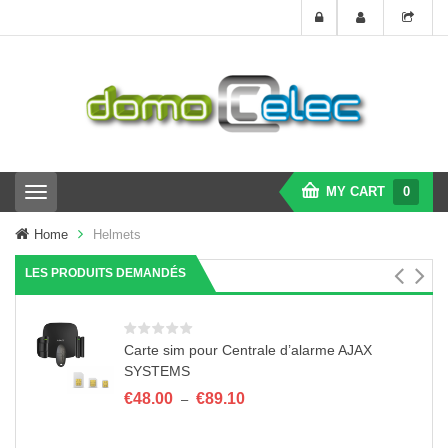
MY CART
0
T
o
g
Home
Helmets
g
l
LES PRODUITS DEMANDÉS
e
n
a
v
Carte sim pour Centrale d’alarme AJAX
i
SYSTEMS
g
a
Plage
€
48.00
€
89.10
–
t
de
i
prix :
o