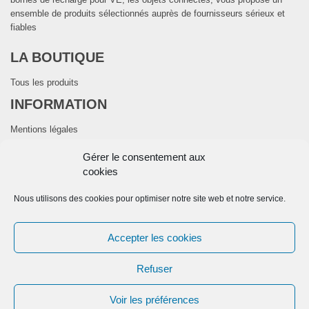
ensemble de produits sélectionnés auprès de fournisseurs sérieux et
fiables
LA BOUTIQUE
Tous les produits
INFORMATION
Mentions légales
CGV
Gérer le consentement aux
Politique de cookies (UE)
cookies
CONTACTEZ NOUS
Nous utilisons des cookies pour optimiser notre site web et notre service.
28 Avenue de la Mouyssaguèse-31280 DREMIL LAFAGE
Telephone:
+33 974 774 416
Accepter les cookies
E-mail:
contact@domocelec.com
Refuser
Voir les préférences
Copyright © 2026 SW MaxShop Store. All Rights Reserved. Design by