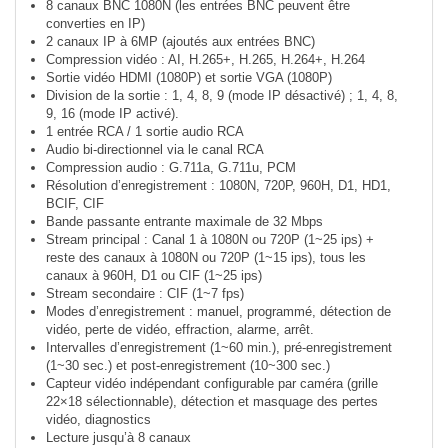
8 canaux BNC 1080N (les entrées BNC peuvent être
converties en IP)
2 canaux IP à 6MP (ajoutés aux entrées BNC)
Compression vidéo : AI, H.265+, H.265, H.264+, H.264
Sortie vidéo HDMI (1080P) et sortie VGA (1080P)
Division de la sortie : 1, 4, 8, 9 (mode IP désactivé) ; 1, 4, 8,
9, 16 (mode IP activé).
1 entrée RCA / 1 sortie audio RCA
Audio bi-directionnel via le canal RCA
Compression audio : G.711a, G.711u, PCM
Résolution d’enregistrement : 1080N, 720P, 960H, D1, HD1,
BCIF, CIF
Bande passante entrante maximale de 32 Mbps
Stream principal : Canal 1 à 1080N ou 720P (1~25 ips) +
reste des canaux à 1080N ou 720P (1~15 ips), tous les
canaux à 960H, D1 ou CIF (1~25 ips)
Stream secondaire : CIF (1~7 fps)
Modes d’enregistrement : manuel, programmé, détection de
vidéo, perte de vidéo, effraction, alarme, arrêt.
Intervalles d’enregistrement (1~60 min.), pré-enregistrement
(1~30 sec.) et post-enregistrement (10~300 sec.)
Capteur vidéo indépendant configurable par caméra (grille
22×18 sélectionnable), détection et masquage des pertes
vidéo, diagnostics
Lecture jusqu’à 8 canaux