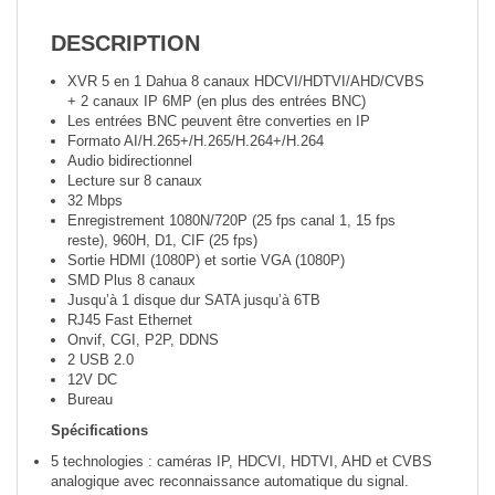
DESCRIPTION
XVR 5 en 1 Dahua 8 canaux HDCVI/HDTVI/AHD/CVBS
+ 2 canaux IP 6MP (en plus des entrées BNC)
Les entrées BNC peuvent être converties en IP
Formato AI/H.265+/H.265/H.264+/H.264
Audio bidirectionnel
Lecture sur 8 canaux
32 Mbps
Enregistrement 1080N/720P (25 fps canal 1, 15 fps
reste), 960H, D1, CIF (25 fps)
Sortie HDMI (1080P) et sortie VGA (1080P)
SMD Plus 8 canaux
Jusqu’à 1 disque dur SATA jusqu’à 6TB
RJ45 Fast Ethernet
Onvif, CGI, P2P, DDNS
2 USB 2.0
12V DC
Bureau
Spécifications
5 technologies : caméras IP, HDCVI, HDTVI, AHD et CVBS
analogique avec reconnaissance automatique du signal.