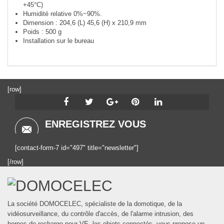
+45°C)
Humidité relative 0%~90%.
Dimension : 204,6 (L) 45,6 (H) x 210,9 mm
Poids : 500 g
Installation sur le bureau
[row]
ENREGISTREZ VOUS
[contact-form-7 id="497" title="newsletter"]
[/row]
La société DOMOCELEC, spécialiste de la domotique, de la
vidéosurveillance, du contrôle d'accès, de l'alarme intrusion, des
bornes de recharge pour VE, les objets connectés, vous propose un