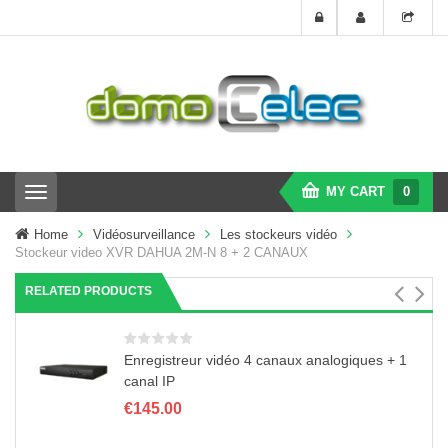
MY CART
0
T
o
g
Home
Vidéosurveillance
Les stockeurs vidéo
g
Stockeur video XVR DAHUA 2M-N 8 + 2 CANAUX
l
e
RELATED PRODUCTS
n
a
v
i
Enregistreur vidéo 4 canaux analogiques + 1
g
canal IP
a
€
145.00
t
i
o