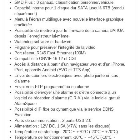
SMD Plus : 8 canaux, classification personne/véhicule
Capacité interne pour 1 disque dur SATA jusqu’à 6TB (vendu
séparément)
Menu à l’écran multilingue avec nouvelle interface graphique
améliorée
Possibilité de mettre à jour le firmware de la caméra DAHUA
depuis l’enregistreur lui-même
Watchdog software et hardware
Filigrane pour préserver l’intégrité de la vidéo
Port réseau RJ45 Fast Ethernet (100M)
Compatibilité ONVIF 16.12 et CGI
Accès à distance à partir d’un navigateur web et d’un iPhone,
iPad, appareils Android (EVO et TTS App)
Envoi de courriers électroniques avec photo jointe en cas
d’alarme
Envoi vers FTP programmé ou en alarme
Possibilité d’envoyer une alarme et d’être connecté à un
logiciel de réception d’alarme (C.R.A.) via le logiciel gratuit
AlarmSpace
Possibilité d’IP fixe ou dynamique via le service DDNS
Evolution
Ports de communication : 2 ports USB 2.0
Alimentation : 12V DC, 1,5A (<7W, sans les disques)
Température de stockage -20°C ~ +70°C (-20°C ~ +70°C)
Température de fonctionnement -10°C ~ +45°C (-10°C ~