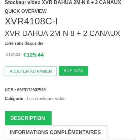
Stockeur video XVR DAHUA 2M-N 8 + 2 CANAUX
QUICK OVERVIEW
XVR4108C-I
XVR DAHUA 2M-N 8 + 2 CANAUX
Livré sans disque dur
Le
Le
€
125.44
€
197.33
prix
prix
initial
actuel
quantité
était :
est :
BUY NOW
AJOUTER AU PANIER
de
€197.33.
€125.44.
Stockeur
video
UGS :
6923172507549
XVR
DAHUA
Catégorie :
Les stockeurs vidéo
2M-
N
8
DESCRIPTION
+
2
CANAUX
INFORMATIONS COMPLÉMENTAIRES