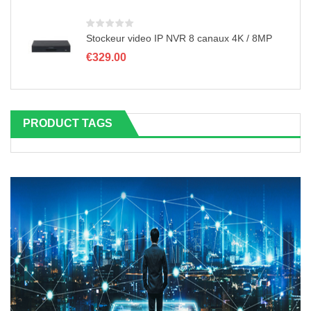
n
Stockeur video IP NVR 8 canaux 4K / 8MP
€
329.00
PRODUCT TAGS