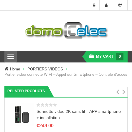
MY CART
0
T
o
g
Home
PORTIERS VIDEOS
g
Portier vidéo connecté WIFI – Appel sur Smartphone – Contrôle d’accès
l
e
n
RELATED PRODUCTS
a
v
i
g
Sonnette vidéo 2K sans fil – APP smartphone
a
+ installation
t
€
249.00
i
o