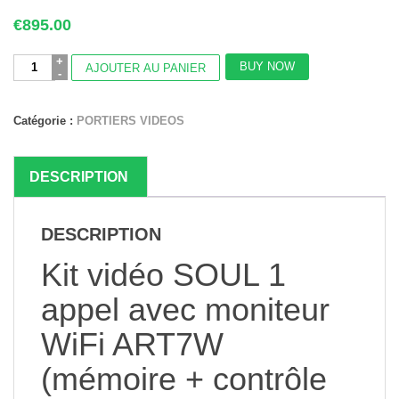
€
895.00
quantité
BUY NOW
AJOUTER AU PANIER
de
Portier
vidéo
Catégorie :
PORTIERS VIDEOS
connecté
WIFI
-
Appel
DESCRIPTION
sur
Smartphone
-
DESCRIPTION
Contrôle
d'accès
Kit vidéo SOUL 1
appel avec moniteur
WiFi ART7W
(mémoire + contrôle