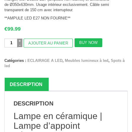
de Ø350x630mm. Usage intérieur exclusivement. Câble semi
transparent de 150 cm avec interrupteur.
**AMPULE LED E27 NON FOURNIE**
€
99.99
quantité
BUY NOW
AJOUTER AU PANIER
de
Lampe
céramique
Catégories :
ECLAIRAGE A LED
,
Meubles lumineux à led
,
Spots à
E27
led
table
au
joli
pied
DESCRIPTION
DESCRIPTION
Lampe en céramique |
Lampe d’appoint