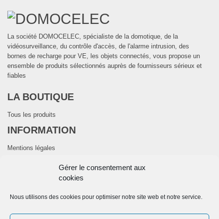
La société DOMOCELEC, spécialiste de la domotique, de la
vidéosurveillance, du contrôle d'accès, de l'alarme intrusion, des
bornes de recharge pour VE, les objets connectés, vous propose un
ensemble de produits sélectionnés auprès de fournisseurs sérieux et
fiables
LA BOUTIQUE
Tous les produits
INFORMATION
Mentions légales
CGV
Gérer le consentement aux
Politique de cookies (UE)
cookies
CONTACTEZ NOUS
Nous utilisons des cookies pour optimiser notre site web et notre service.
28 Avenue de la Mouyssaguèse-31280 DREMIL LAFAGE
Telephone:
+33 974 774 416