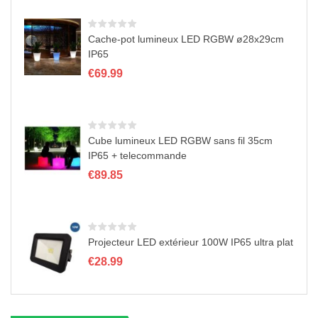
n
Cache-pot lumineux LED RGBW ø28x29cm
IP65
€
69.99
Cube lumineux LED RGBW sans fil 35cm
IP65 + telecommande
€
89.85
Projecteur LED extérieur 100W IP65 ultra plat
€
28.99