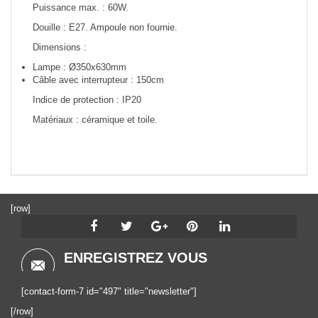
Puissance max. : 60W.
Douille : E27. Ampoule non fournie.
Dimensions :
Lampe : Ø350x630mm
Câble avec interrupteur : 150cm
Indice de protection : IP20
Matériaux : céramique et toile.
[row]
ENREGISTREZ VOUS
[contact-form-7 id="497" title="newsletter"]
[/row]