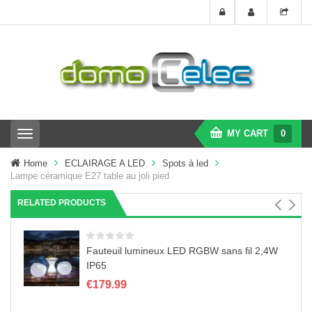
MY CART
0
T
o
g
Home
ECLAIRAGE A LED
Spots à led
g
Lampe céramique E27 table au joli pied
l
e
RELATED PRODUCTS
n
a
v
i
Fauteuil lumineux LED RGBW sans fil 2,4W
g
IP65
a
€
179.99
t
i
o