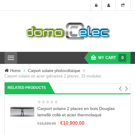
MY CART
0
T
o
g
Home
Carport solaire photovoltaïque
g
Carport solaire en acier galvanisé 2 places, 15 modules
l
e
RELATED PRODUCTS
n
a
v
i
Carport solaire 2 places en bois Douglas
g
lamellé collé et acier thermolaqué
a
Le
Le
€
10,900.00
t
€
15,500.00
prix
prix
i
initial
actuel
o