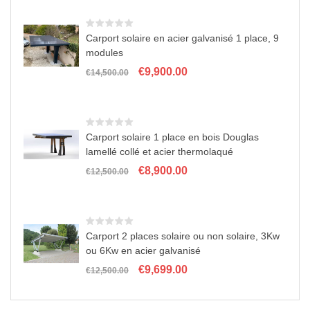
était :
est :
n
€15,500.00.
€10,900.00.
Carport solaire en acier galvanisé 1 place, 9
modules
Le
Le
€
9,900.00
€
14,500.00
prix
prix
initial
actuel
était :
est :
€14,500.00.
€9,900.00.
Carport solaire 1 place en bois Douglas
lamellé collé et acier thermolaqué
Le
Le
€
8,900.00
€
12,500.00
prix
prix
initial
actuel
était :
est :
€12,500.00.
€8,900.00.
Carport 2 places solaire ou non solaire, 3Kw
ou 6Kw en acier galvanisé
Le
Le
€
9,699.00
€
12,500.00
prix
prix
initial
actuel
était :
est :