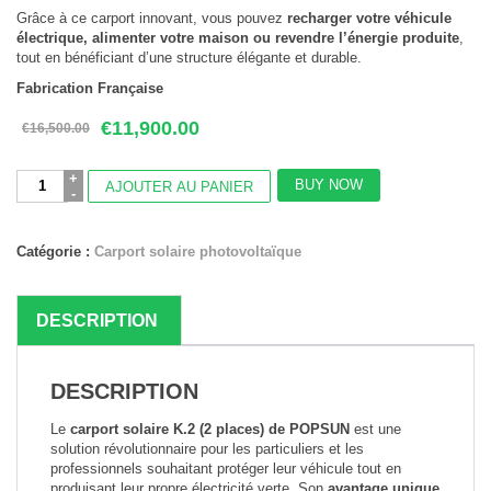
Grâce à ce carport innovant, vous pouvez
recharger votre véhicule
électrique, alimenter votre maison ou revendre l’énergie produite
,
tout en bénéficiant d’une structure élégante et durable.
Fabrication Française
Le
Le
€
11,900.00
€
16,500.00
prix
prix
initial
actuel
quantité
était :
est :
BUY NOW
AJOUTER AU PANIER
de
€16,500.00.
€11,900.00.
Carport
solaire
Catégorie :
Carport solaire photovoltaïque
en
acier
galvanisé
2
DESCRIPTION
places,
15
modules
DESCRIPTION
Le
carport solaire K.2 (2 places) de POPSUN
est une
solution révolutionnaire pour les particuliers et les
professionnels souhaitant protéger leur véhicule tout en
produisant leur propre électricité verte. Son
avantage unique