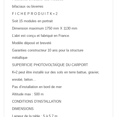
bifaciaux ou biverres
F I C H E P R O D U I T K • 2
Soit 15 modules en portrait
Dimension maximum 1750 mm X 1130 mm
L’abri est conçu et fabriqué en France.
Modèle déposé et breveté
Garanties constructeur 10 ans pour la structure
métallique
SUPERFICIE PHOTOVOLTAÏQUE DU CARPORT
K•2 peut être installé sur des sols en terre battue, gravier,
enrobé, béton…
Pas d’installation en bord de mer
Altitude max : 500 m
CONDITIONS D’INSTALLATION
DIMENSIONS
Largeur de la table : 5 à 5,7 m