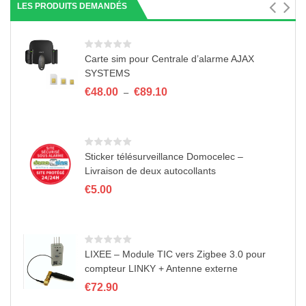
LES PRODUITS DEMANDÉS
n
Carte sim pour Centrale d’alarme AJAX
SYSTEMS
Plage
€
48.00
€
89.10
–
de
prix :
€48.00
à
€89.10
Sticker télésurveillance Domocelec –
Livraison de deux autocollants
€
5.00
LIXEE – Module TIC vers Zigbee 3.0 pour
compteur LINKY + Antenne externe
€
72.90